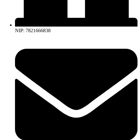
NIP: 7821666838