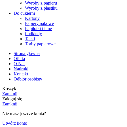
Wyroby z papieru
Wyroby z plastiku
Do cukierni
Kartony
Papiery pakowe
Papilotki i inne
Podkłady
Tacki
Torby papierowe
Strona główna
Oferta
O Nas
Nadruki
Kontakt
Odbiór osobisty
Koszyk
Zamknij
Zaloguj się
Zamknij
Nie masz jeszcze konta?
Utwórz konto