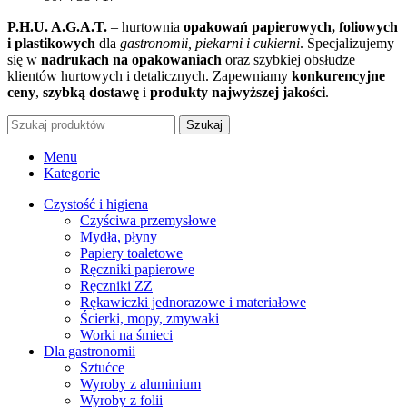
P.H.U. A.G.A.T.
– hurtownia
opakowań papierowych, foliowych
i plastikowych
dla
gastronomii, piekarni i cukierni
. Specjalizujemy
się w
nadrukach na opakowaniach
oraz szybkiej obsłudze
klientów hurtowych i detalicznych. Zapewniamy
konkurencyjne
ceny
,
szybką dostawę
i
produkty najwyższej jakości
.
Szukaj
Menu
Kategorie
Czystość i higiena
Czyściwa przemysłowe
Mydła, płyny
Papiery toaletowe
Ręczniki papierowe
Ręczniki ZZ
Rękawiczki jednorazowe i materiałowe
Ścierki, mopy, zmywaki
Worki na śmieci
Dla gastronomii
Sztućce
Wyroby z aluminium
Wyroby z folii