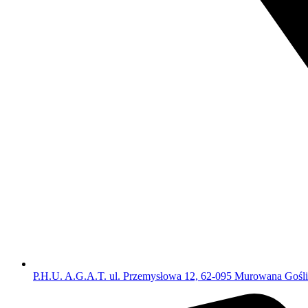
P.H.U. A.G.A.T. ul. Przemysłowa 12, 62-095 Murowana Gośl